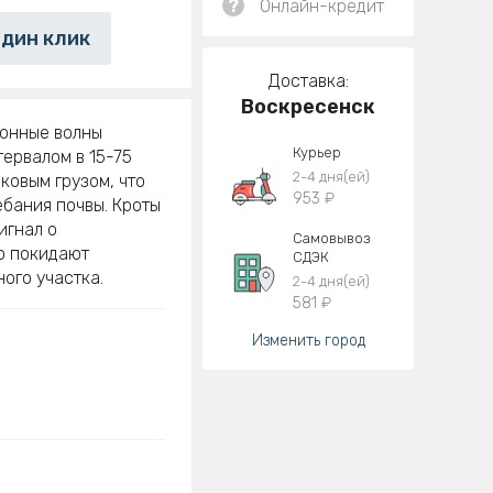
?
Онлайн-кредит
один клик
Доставка:
Воскресенск
ионные волны
Курьер
тервалом в 15-75
2-4 дня(ей)
ковым грузом, что
953 ₽
бания почвы. Кроты
игнал о
Самовывоз
о покидают
СДЭК
ого участка.
2-4 дня(ей)
581 ₽
Изменить город