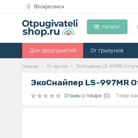
Воскресенск
Каталог
Для предприятий
От грызунов
Главная
От кротов
ЭкоСнайпер LS-997MR Отпуги
ЭкоСнайпер LS-997MR О
Отзывы о товаре: (0)
Товар зак