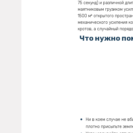
75 секунд) и различной дли
маятниковым грузиком уси
1500 м² открытого простра
механического усиления к
кротов, а случайный поряд
Что нужно по
Ни в коем случае не вб
плотно присыпьте земл