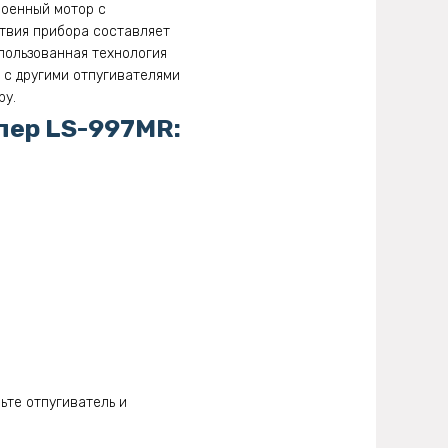
троенный мотор с
твия прибора составляет
спользованная технология
 с другими отпугивателями
ру.
пер LS-997MR:
ьте отпугиватель и