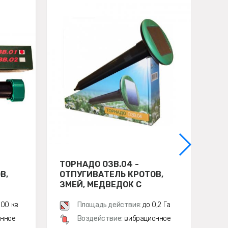
ТОРНАДО ОЗВ.04 -
ОТ
В,
ОТПУГИВАТЕЛЬ КРОТОВ,
ЭК
ЗМЕЙ, МЕДВЕДОК С
СОЛНЕЧНОЙ ПАНЕЛЬЮ
500 кв
Площадь действия:
до 0,2 Га
нное
Воздействие:
вибрационное