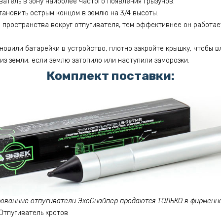
атель в зону наиболее частого появления грызунов.
тановить острым концом в землю на 3/4 высоты.
 пространства вокруг отпугивателя, тем эффективнее он работает
ановили батарейки в устройство, плотно закройте крышку, чтобы в
з земли, если землю затопило или наступили заморозки.
Комплект поставки:
ованные отпугиватели ЭкоСнайпер продаются ТОЛЬКО в фирменно
Отпугиватель кротов