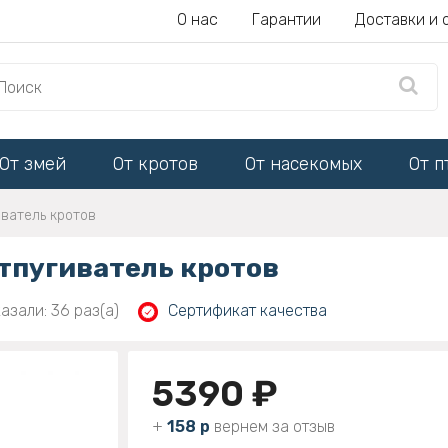
О нас
Гарантии
Доставки и 
От змей
От кротов
От насекомых
От п
ватель кротов
тпугиватель кротов
азали: 36 раз(а)
Сертификат качества
5390 ₽
+
158 р
вернем за отзыв