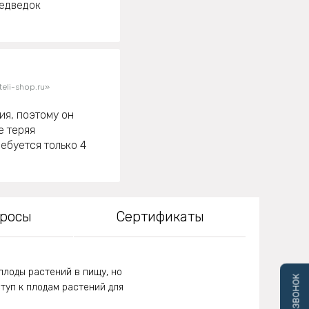
медведок
eli-shop.ru»
ия, поэтому он
е теряя
ебуется только 4
просы
Сертификаты
плоды растений в пищу, но
ступ к плодам растений для