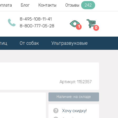
оплата
Блог
Контакты
Отзывы
242
8-495-108-11-41
8-800-777-05-28
1
0
тиц
От собак
Ультразвуковые
Артикул: 1152357
Наличие: на складе
?
Хочу скидку!