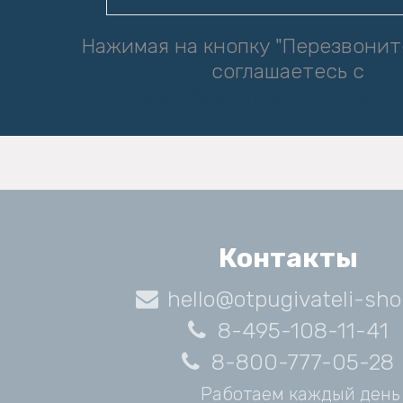
Нажимая на кнопку "Перезвонит
соглашаетесь с
политикой обработки персональ
Контакты
hello@otpugivateli-sho
8-495-108-11-41
8-800-777-05-28
Работаем каждый день