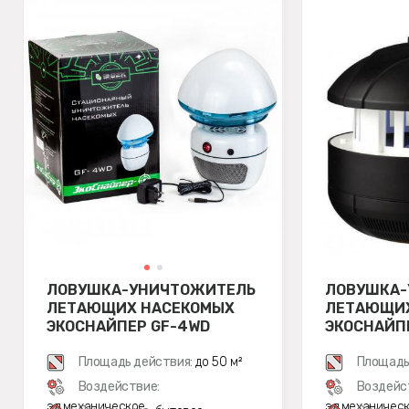
ЛОВУШКА-УНИЧТОЖИТЕЛЬ
ЛОВУШКА-
ЛЕТАЮЩИХ НАСЕКОМЫХ
ЛЕТАЮЩИХ
ЭКОСНАЙПЕР GF-4WD
ЭКОСНАЙП
Площадь действия:
до 50 м²
Площадь
Воздействие:
Воздейс
эл.механическое
эл.механичес