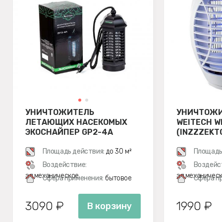
УНИЧТОЖИТЕЛЬ
УНИЧТОЖИ
ЛЕТАЮЩИХ НАСЕКОМЫХ
WEITECH W
ЭКОСНАЙПЕР GP2-4A
(INZZZEKT
Площадь действия:
до 30 м²
Площадь
Воздействие:
Воздейс
эл.механическое
эл.механичес
Сфера применения:
бытовое
Сфера п
3090 ₽
1990 ₽
В корзину