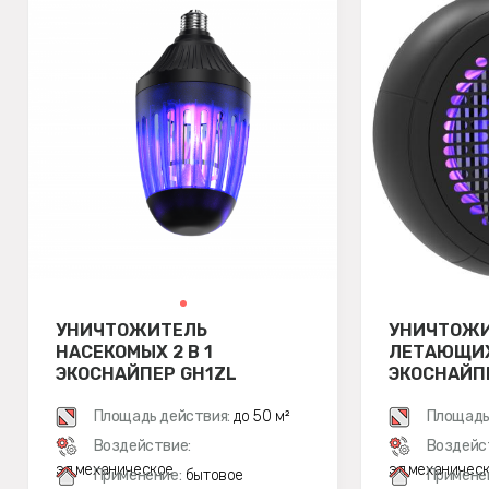
УНИЧТОЖИТЕЛЬ
УНИЧТОЖ
НАСЕКОМЫХ 2 В 1
ЛЕТАЮЩИХ
ЭКОСНАЙПЕР GH1ZL
ЭКОСНАЙПЕ
ЧЕРНЫЙ
Площадь действия:
до 50 м²
Площадь
Воздействие:
Воздейс
эл.механическое
эл.механичес
Применение:
бытовое
Примене