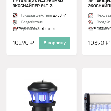
ЛЕТАЮЩИХ НАСЕКОМЫХ
ЛЕТАЮЩИХ
ЭКОСНАЙПЕР GLT-3
ЭКОСНАЙП
Площадь действия:
до 50 м²
Площадь
Воздействие:
Воздейс
эл.механическое
эл.механичес
Применение:
бытовое
Примене
10290 ₽
10390 ₽
В корзину