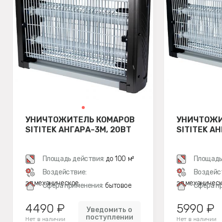
УНИЧТОЖИТЕЛЬ КОМАРОВ
УНИЧТОЖИ
SITITEK АНГАРА-3М, 20ВТ
SITITEK А
Площадь действия:
до 100 м²
Площадь
Воздействие:
Воздейс
эл.механическое
эл.механичес
Сфера применения:
бытовое
Сфера п
4490 ₽
5990 ₽
Уведомить о
поступлении
Нет в наличии
Нет в наличии