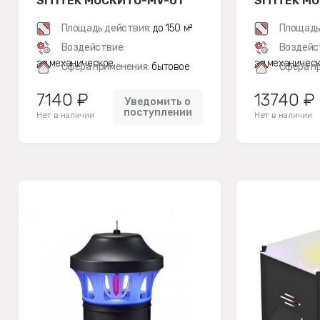
SITITEK МОСКИТО-MV-01
SITITEK М
Площадь действия:
до 150 м²
Площадь
Воздействие:
Воздейс
эл.механическое
эл.механичес
Сфера применения:
бытовое
Сфера п
7140 ₽
13740 ₽
Уведомить о
поступлении
Нет в наличии
Нет в наличии