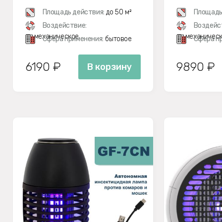
Площадь действия:
до 50 м²
Площадь
Воздействие:
Воздейс
эл.механическое
эл.механичес
Сфера применения:
бытовое
Сфера п
6190 ₽
9890 ₽
В корзину