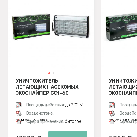
УНИЧТОЖИТЕЛЬ
УНИЧТОЖ
ЛЕТАЮЩИХ НАСЕКОМЫХ
ЛЕТАЮЩИХ
ЭКОСНАЙПЕР GC1-60
ЭКОСНАЙПЕ
Площадь действия:
до 200 м²
Площадь
Воздействие:
Воздейс
эл.механическое
эл.механичес
Сфера применения:
бытовое
Сфера п