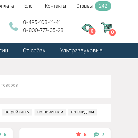
оплата
Блог
Контакты
Отзывы
242
8-495-108-11-41
8-800-777-05-28
0
0
тиц
От собак
Ультразвуковые
 товаров
по рейтингу
по новинкам
по скидкам
5
5
7