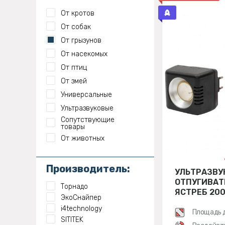
От кротов
От собак
От грызунов
От насекомых
От птиц
От змей
Универсальные
Ультразвуковые
Сопутствующие
товары
От животных
Производитель:
УЛЬТРАЗВУ
ОТПУГИВАТ
Торнадо
ЯСТРЕБ 20
ЭкоСнайпер
i4technology
Площадь 
SITITEK