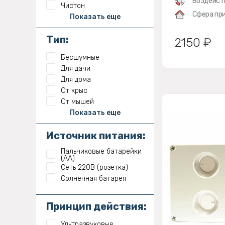
Воздейст
Чистон
Сфера при
Показать еще
Тип:
2150 ₽
Бесшумные
Для дачи
Для дома
От крыс
От мышей
Показать еще
Источник питания:
Пальчиковые батарейки
(АА)
Сеть 220В (розетка)
Солнечная батарея
Принцип действия:
Ультразвуковые