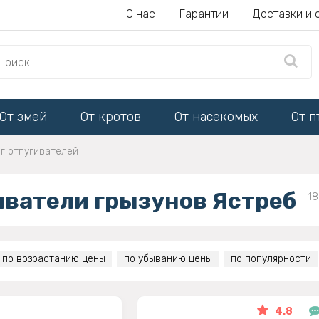
О нас
Гарантии
Доставки и 
От змей
От кротов
От насекомых
От п
г отпугивателей
иватели грызунов Ястреб
18
по возрастанию цены
по убыванию цены
по популярности
4.8