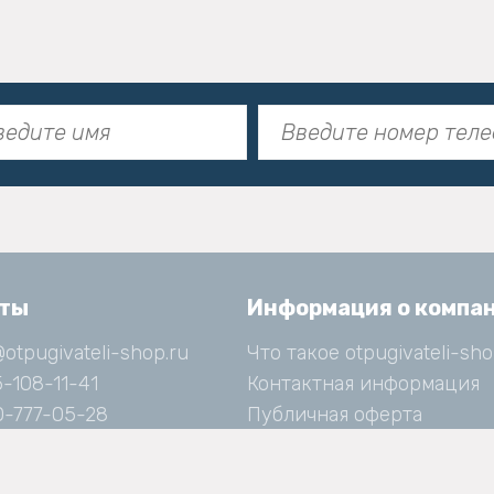
кты
Информация о компа
@otpugivateli-shop.ru
Что такое otpugivateli-sho
-108-11-41
Контактная информация
-777-05-28
Публичная оферта
Правовая информация
м каждый день
о 21:00