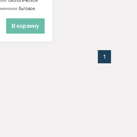
вие:
биологическое
менения:
бытовое
В корзину
1