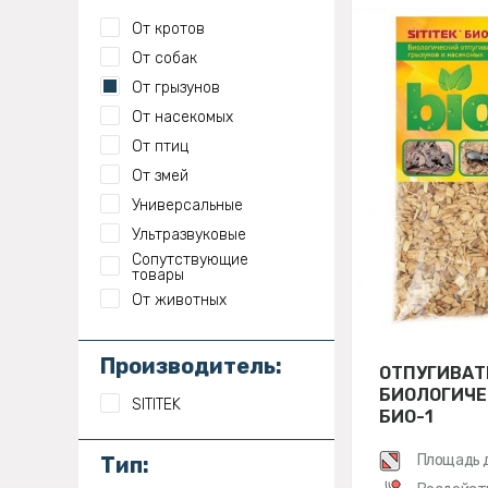
От кротов
От собак
От грызунов
От насекомых
От птиц
От змей
Универсальные
Ультразвуковые
Сопутствующие
товары
От животных
Производитель:
ОТПУГИВАТ
БИОЛОГИЧЕ
SITITEK
БИО-1
Площадь 
Тип: