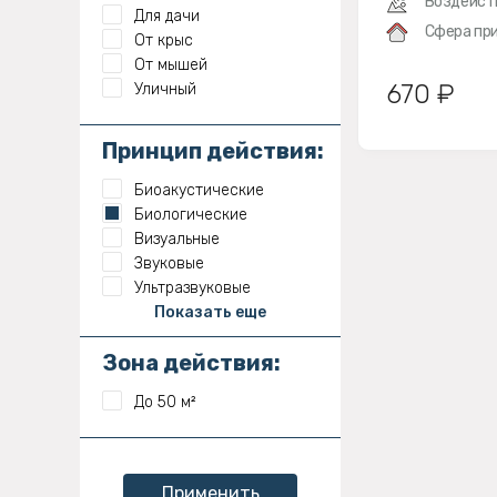
Воздейст
Для дачи
Сфера при
От крыс
От мышей
670 ₽
Уличный
Принцип действия:
Биоакустические
Биологические
Визуальные
Звуковые
Ультразвуковые
Показать еще
Зона действия:
До 50 м²
Применить