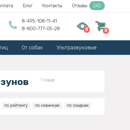
оплата
Блог
Контакты
Отзывы
242
8-495-108-11-41
8-800-777-05-28
0
0
тиц
От собак
Ультразвуковые
ызунов
1 товар
по рейтингу
по новинкам
по скидкам