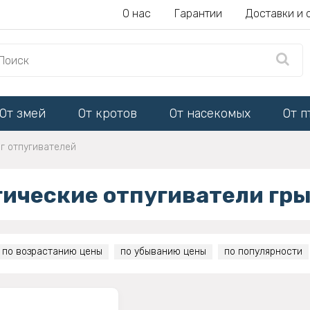
О нас
Гарантии
Доставки и 
От змей
От кротов
От насекомых
От п
г отпугивателей
гические отпугиватели гр
по возрастанию цены
по убыванию цены
по популярности