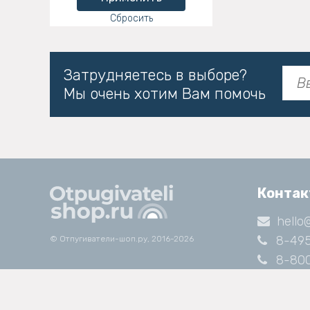
Сбросить
Затрудняетесь в выборе?
Мы очень хотим Вам помочь
Конта
hello
8-495
© Отпугиватели-шоп.ру, 2016-2026
8-800
Работае
с 9:00 д