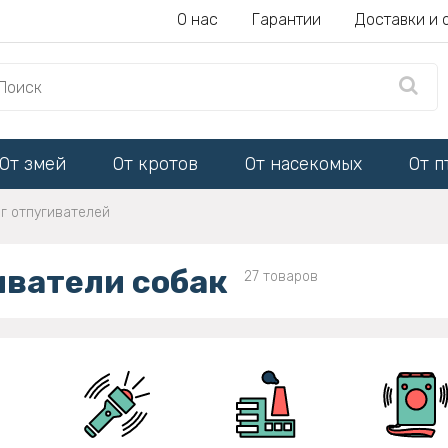
О нас
Гарантии
Доставки и 
От змей
От кротов
От насекомых
От п
г отпугивателей
иватели собак
27 товаров