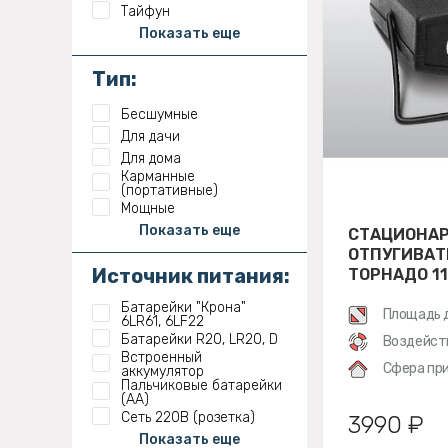
Тайфун
Показать еще
Тип:
Бесшумные
Для дачи
Для дома
Карманные
(портативные)
Мощные
Показать еще
СТАЦИОНА
ОТПУГИВАТ
Источник питания:
ТОРНАДО 11
Батарейки "Крона"
Площадь 
6LR61, 6LF22
Батарейки R20, LR20, D
Воздейст
Встроенный
Сфера при
аккумулятор
Пальчиковые батарейки
(АА)
Сеть 220В (розетка)
3990 ₽
Показать еще