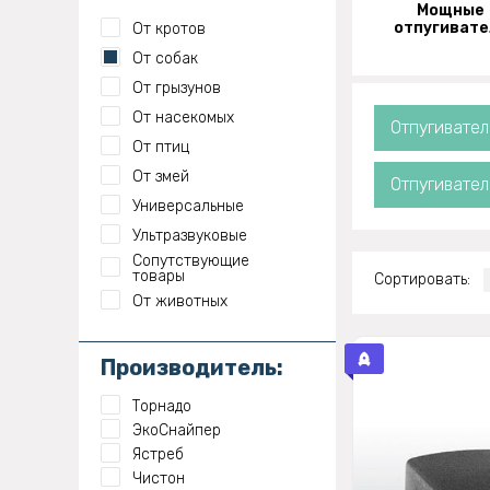
Мощные
отпугивате
От кротов
От собак
От грызунов
От насекомых
Отпугивател
От птиц
От змей
Отпугивате
Универсальные
Ультразвуковые
Сопутствующие
товары
Сортировать:
От животных
Производитель:
Торнадо
ЭкоСнайпер
Ястреб
Чистон