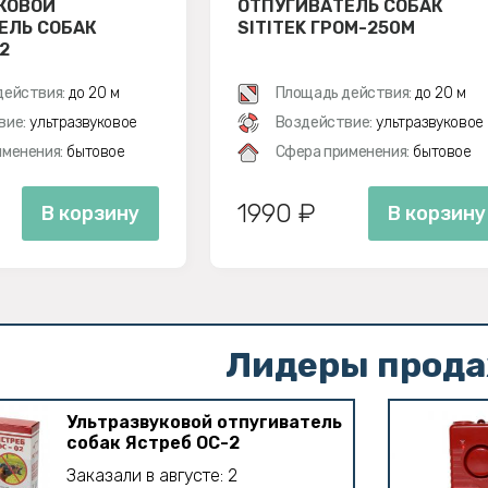
КОВОЙ
ОТПУГИВАТЕЛЬ СОБАК
ЕЛЬ СОБАК
SITITEK ГРОМ-250M
2
действия:
до 20 м
Площадь действия:
до 20 м
вие:
ультразвуковое
Воздействие:
ультразвуковое
менения:
бытовое
Сфера применения:
бытовое
1990 ₽
В корзину
В корзину
Лидеры прод
Ультразвуковой отпугиватель
собак Ястреб ОС-2
Заказали в августе: 2