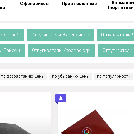
Карманн
С фонариком
Промышленные
ли
(портативн
и Ястреб
Отпугиватели Экоснайпер
Отпугиватели 
ли Тайфун
Отпугиватели I4technology
Отпугиватели 
по возрастанию цены
по убыванию цены
по популярности