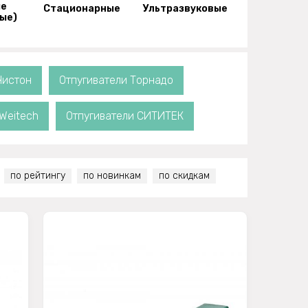
ые
Стационарные
Ультразвуковые
ые)
Чистон
Отпугиватели Торнадо
Weitech
Отпугиватели СИТИТЕК
по рейтингу
по новинкам
по скидкам