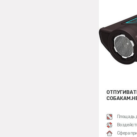
ОТПУГИВАТ
СОБАКАМ.Н
Площадь 
Воздейст
Сфера при