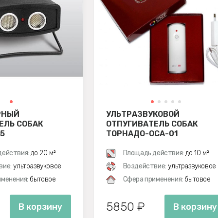
РНЫЙ
УЛЬТРАЗВУКОВОЙ
ЕЛЬ СОБАК
ОТПУГИВАТЕЛЬ СОБАК
5
ТОРНАДО-ОСА-01
действия:
до 20 м²
Площадь действия:
до 10 м²
вие:
ультразвуковое
Воздействие:
ультразвуковое
менения:
бытовое
Сфера применения:
бытовое
5850 ₽
В корзину
В корзину