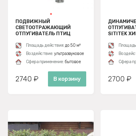
ПОДВИЖНЫЙ
ДИНАМИЧ
СВЕТООТРАЖАЮЩИЙ
ОТПУГИВА
ОТПУГИВАТЕЛЬ ПТИЦ
SITITEK Х
SITITEK БЛИЦ
Площадь действия:
до 50 м²
Площадь
Воздействие:
ультразвуковое
Воздейс
Сфера применение:
бытовое
Сфера п
2740 ₽
2700 ₽
В корзину