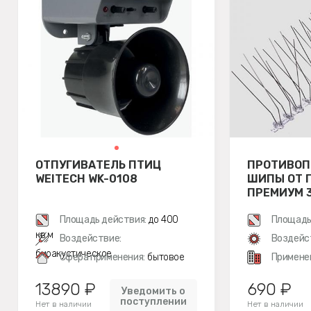
ОТПУГИВАТЕЛЬ ПТИЦ
ПРОТИВОП
WEITECH WK-0108
ШИПЫ ОТ П
ПРЕМИУМ 
Площадь действия:
до 400
Площадь
кв.м
Воздействие:
Воздейс
биоакустическое
Сфера применения:
бытовое
Примене
13890 ₽
690 ₽
Уведомить о
поступлении
Нет в наличии
Нет в наличии