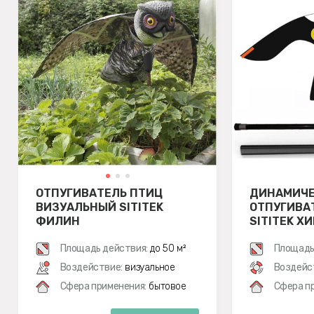
ОТПУГИВАТЕЛЬ ПТИЦ
ДИНАМИЧ
ВИЗУАЛЬНЫЙ SITITEK
ОТПУГИВА
ФИЛИН
SITITEK Х
ФЛАГШТОК
Площадь действия:
до 50 м²
(КОМПЛЕК
Площадь
Воздействие:
визуальное
Воздейс
Сфера применения:
бытовое
Сфера п