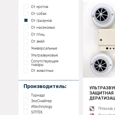
От кротов
От собак
От грызунов
От насекомых
От птиц
От змей
Универсальные
Ультразвуковые
Сопутствующие
товары
От животных
Производитель:
УЛЬТРАЗВУ
ЗАЩИТНАЯ
Торнадо
ДЕРАТИЗА
ЭкоСнайпер
СИСТЕМА -
i4technology
Площадь 
SITITEK