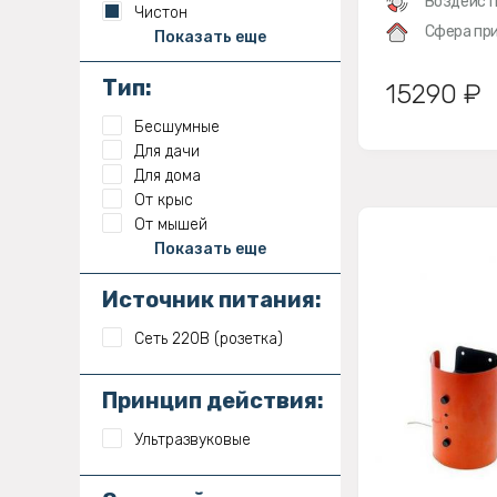
Воздейст
Чистон
Сфера при
Показать еще
Тип:
15290 ₽
Бесшумные
Для дачи
Для дома
От крыс
От мышей
Показать еще
Источник питания:
Сеть 220В (розетка)
Принцип действия:
Ультразвуковые