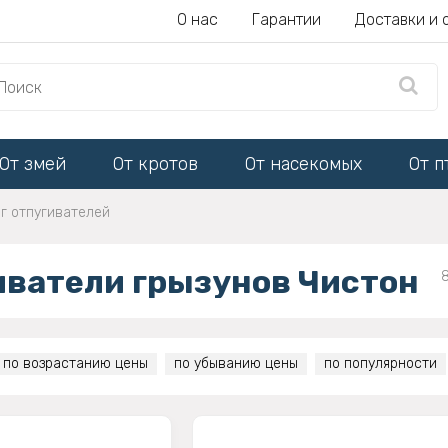
О нас
Гарантии
Доставки и 
От змей
От кротов
От насекомых
От п
г отпугивателей
иватели грызунов Чистон
по возрастанию цены
по убыванию цены
по популярности