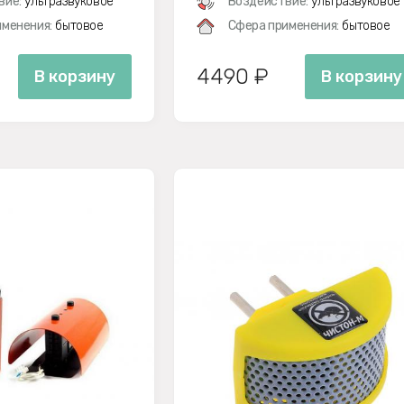
вие:
ультразвуковое
Воздействие:
ультразвуковое
менения:
бытовое
Сфера применения:
бытовое
4490 ₽
В корзину
В корзину