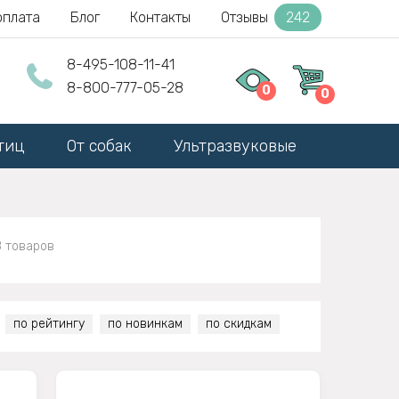
оплата
Блог
Контакты
Отзывы
242
8-495-108-11-41
8-800-777-05-28
0
0
тиц
От собак
Ультразвуковые
8 товаров
по рейтингу
по новинкам
по скидкам