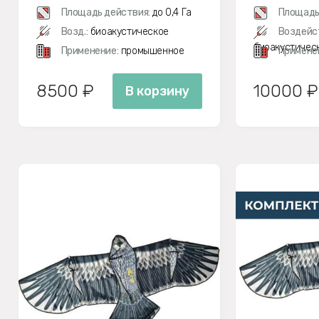
Площадь действия:
до 0,4 Га
Площадь
Возд.:
биоакустическое
Воздейс
биоакустичес
Применение:
промышенное
Примене
8500 ₽
10000 ₽
В корзину