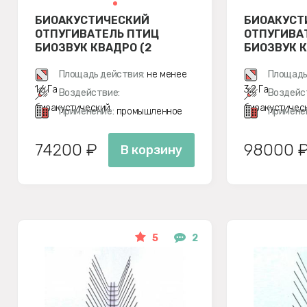
БИОАКУСТИЧЕСКИЙ
БИОАКУСТ
ОТПУГИВАТЕЛЬ ПТИЦ
ОТПУГИВА
БИОЗВУК КВАДРО (2
БИОЗВУК К
ДИНАМИКА)
ДИНАМИКА
Площадь действия:
не менее
Площадь
1,6 Га
3,2 Га
Воздействие:
Воздейс
биоакустический
биоакустичес
Применение:
промышленное
Примене
74200 ₽
98000 
В корзину
5
2