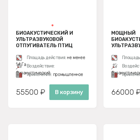
БИОАКУСТИЧЕСКИЙ И
МОЩНЫЙ
УЛЬТРАЗВУКОВОЙ
БИОАКУСТ
ОТПУГИВАТЕЛЬ ПТИЦ
УЛЬТРАЗВ
СМАРТ ДУЭТ С ДВУМЯ
ОТПУГИВА
ДИНАМИКАМИ
Площадь действия:
не менее
СМАРТ ДУ
Площадь
1,4 Га
Воздействие:
Воздейс
биоакустический
биоакустичес
Применение:
промышленное
Примене
55500 ₽
66000 
В корзину