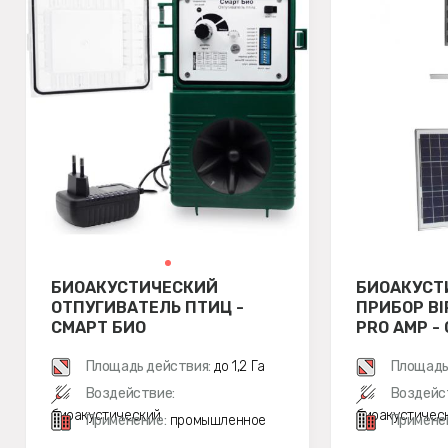
БИОАКУСТИЧЕСКИЙ
БИОАКУСТ
ОТПУГИВАТЕЛЬ ПТИЦ -
ПРИБОР BI
СМАРТ БИО
PRO AMP 
КОМПЛЕКТ
Площадь действия:
до 1,2 Га
Площадь
Воздействие:
Воздейс
биоакустический
биоакустичес
Применение:
промышленное
Примене