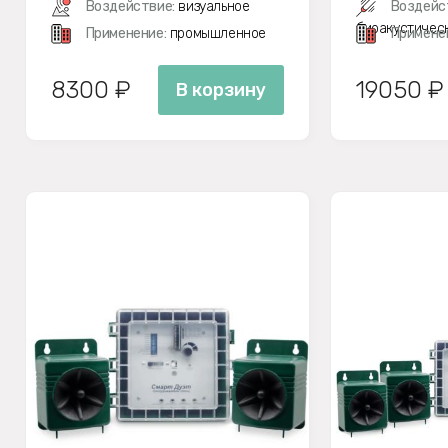
Воздействие:
визуальное
Воздейс
биоакустичес
Применение:
промышленное
Примене
8300 ₽
19050 ₽
В корзину