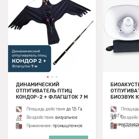
ДИНАМИЧЕСКИЙ
БИОАКУСТ
ОТПУГИВАТЕЛЬ ПТИЦ
ОТПУГИВА
КОНДОР-2 + ФЛАГШТОК 7 М
БИОЗВУК К
ДИНАМИК)
Площадь действия:
до 1,5 Га
Площадь
0,8 Га
Воздействие:
визуальное
Воздейс
биоакустичес
Применение:
промышленное
Примене