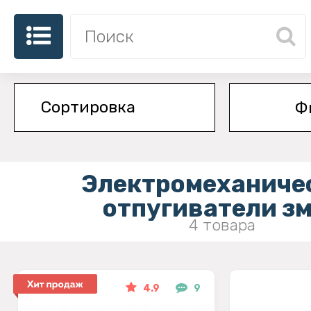
Ф
Электромеханиче
отпугиватели з
4 товара
4.9
9