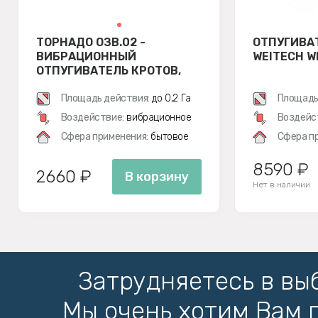
ТОРНАДО ОЗВ.02 -
ОТПУГИВА
ВИБРАЦИОННЫЙ
WEITECH W
ОТПУГИВАТЕЛЬ КРОТОВ,
ЗМЕЙ, МЕДВЕДОК И МЫШЕЙ
ПОЛЕВОК
Площадь действия:
до 0,2 Га
Площадь
Воздействие:
вибрационное
Воздейс
Сфера применения:
бытовое
Сфера п
8590 ₽
2660 ₽
В корзину
Нет в наличии
Затрудняетесь в вы
Мы очень хотим Вам 