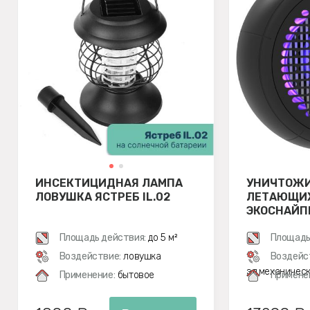
ИНСЕКТИЦИДНАЯ ЛАМПА
УНИЧТОЖ
ЛОВУШКА ЯСТРЕБ IL.02
ЛЕТАЮЩИХ
ЭКОСНАЙПЕ
ЧЕРНЫЙ
Площадь действия:
до 5 м²
Площадь
Воздействие:
ловушка
Воздейс
эл.механичес
Применение:
бытовое
Примене