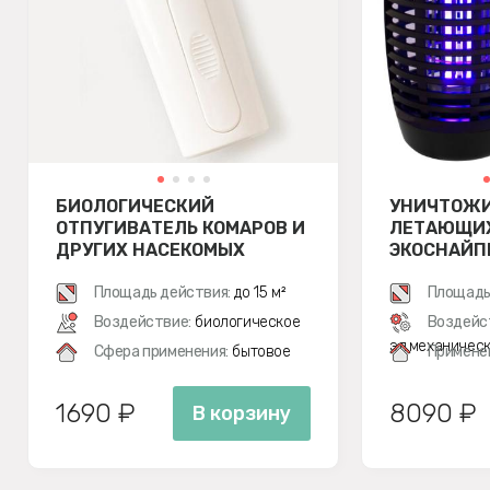
БИОЛОГИЧЕСКИЙ
УНИЧТОЖ
ОТПУГИВАТЕЛЬ КОМАРОВ И
ЛЕТАЮЩИХ
ДРУГИХ НАСЕКОМЫХ
ЭКОСНАЙП
SITITEK BIO-2K
Площадь действия:
до 15 м²
Площадь
Воздействие:
биологическое
Воздейс
эл.механичес
Сфера применения:
бытовое
Примене
1690 ₽
8090 ₽
В корзину