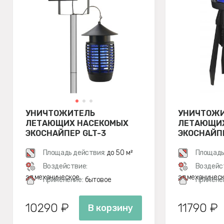
УНИЧТОЖИТЕЛЬ
УНИЧТОЖ
ЛЕТАЮЩИХ НАСЕКОМЫХ
ЛЕТАЮЩИХ
ЭКОСНАЙПЕР GLT-3
ЭКОСНАЙП
Площадь действия:
до 50 м²
Площадь
Воздействие:
Воздейс
эл.механическое
эл.механичес
Применение:
бытовое
Примене
10290 ₽
11790 ₽
В корзину