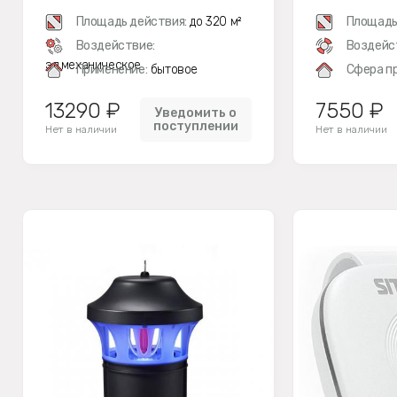
Площадь действия:
до 320 м²
Площадь
Воздействие:
Воздейс
эл.механическое
Применение:
бытовое
Сфера п
13290 ₽
7550 ₽
Уведомить о
поступлении
Нет в наличии
Нет в наличии