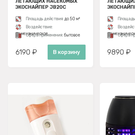
ЛЕТАЮЩИХ НАСЕКОМЫХ
ЛЕТАЮЩИХ
ЭКОСНАЙПЕР JB20C
ЭКОСНАЙП
Площадь действия:
до 50 м²
Площадь
Воздействие:
Воздейс
эл.механическое
эл.механичес
Сфера применения:
бытовое
Сфера п
6190 ₽
9890 ₽
В корзину