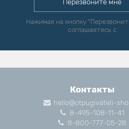
Нажимая на кнопку "Перезвонит
соглашаетесь с
политикой обработки персональ
Контакты
hello@otpugivateli-sho
8-495-108-11-41
8-800-777-05-28