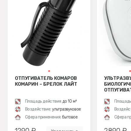
ОТПУГИВАТЕЛЬ КОМАРОВ
УЛЬТРАЗВ
КОМАРИН – БРЕЛОК ЛАЙТ
БИОЛОГИЧЕ
ОТПУГИВА
SITITEK Б
Площадь действия:
до 10 м²
Площадь
Воздействие:
ультразвуковое
Воздейс
Сфера применения:
бытовое
Сфера п
1290 ₽
2890 ₽