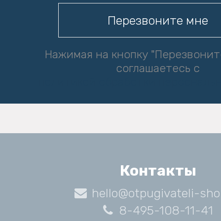
Нажимая на кнопку "Перезвонит
соглашаетесь с
политикой обработки персональ
Контакты
hello@otpugivateli-sho
8-495-108-11-41