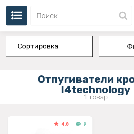
Ф
Отпугиватели кр
I4technology
1 товар
4.8
9