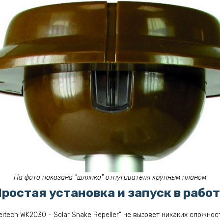
На фото показана "шляпка" отпугивателя крупным планом
ростая установка и запуск в рабо
itech WK2030 - Solar Snake Repeller" не вызовет никаких сложност