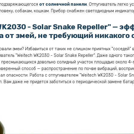
, подзаряжающегося
от солнечной панели
. Отпугиватель легко у
овеку, собакам, кошкам. Прибор снабжен светодиодным индикато
WK2030 - Solar Snake Repeller" — э
а от змей, не требующий никакого
вали змеи? Избавиться от таких не слишком приятных "соседей"
атель "Weitech WK2030 - Solar Snake Repeller". Даже одного тако
от пресмыкающихся довольно солидный участок площадью около 4-6
роверенный способ — распространение по почве вибраций, воспр
л опасности. Работа с отпугивателем "Weitech WK2030 - Solar Sna
л. Вам даже не придется заботиться о периодической замене бата