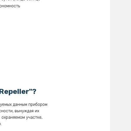
тономность
Repeller"?
ируемых данным прибором
сности, вынуждая их
 охраняемом участке,
.