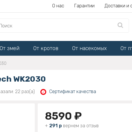
О нас
Гарантии
Доставки и 
От змей
От кротов
От насекомых
От п
030
ech WK2030
азали: 22 раз(а)
Сертификат качества
8590 ₽
+
291 р
вернем за отзыв