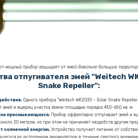
от мощный прибор защищает от змей довольно большую террито
ва отпугивателя змей "Weitech WK2
Snake Repeller":
действия.
Одного прибора "Weitech WK2030 - Solar Snake Repeller
 змей и ящериц участка земли площадью порядка 450-650 кв. м.
 на пресмыкающихся.
Прибор эффективно отпугивает змей и ящ
около 20 метров, но при этом не причиняет неудобств другим пр
т солнечной энергии.
Устройство получает питание от собстве
вшегося во встроенном аккумуляторе в течение светлого времени