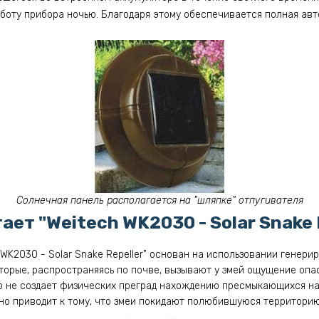
работу прибора ночью. Благодаря этому обеспечивается полная ав
Солнечная панель располагается на "шляпке" отпугивателя
ает "Weitech WK2030 - Solar Snake 
 WK2030 - Solar Snake Repeller" основан на использовании генер
торые, распространяясь по почве, вызывают у змей ощущение опа
р не создает физических преград нахождению пресмыкающихся на
но приводит к тому, что змеи покидают полюбившуюся территорию