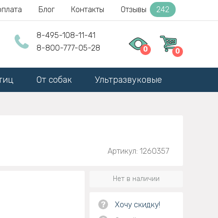
оплата
Блог
Контакты
Отзывы
242
8-495-108-11-41
8-800-777-05-28
0
0
тиц
От собак
Ультразвуковые
Артикул: 1260357
Нет в наличии
?
Хочу скидку!