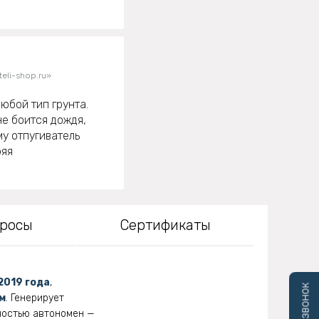
eli-shop.ru»
юбой тип грунта.
не боится дождя,
му отпугиватель
ряя
просы
Сертификаты
2019 года
,
м
. Генерирует
ностью автономен —