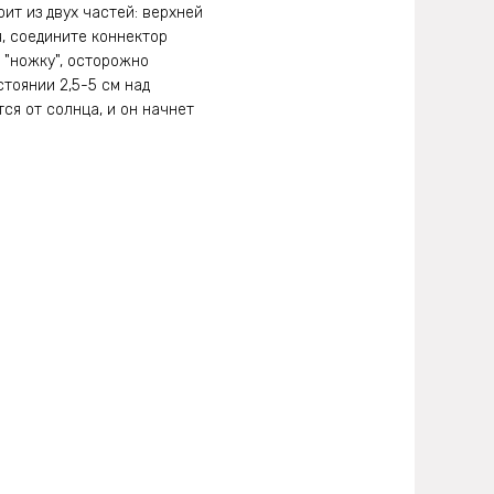
ит из двух частей: верхней
, соедините коннектор
 "ножку", осторожно
тоянии 2,5-5 см над
ся от солнца, и он начнет