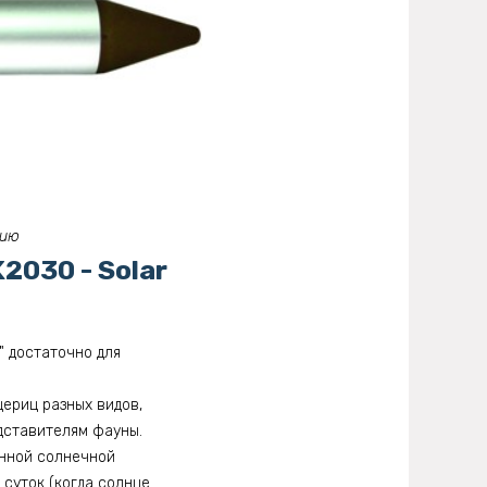
рию
030 - Solar
" достаточно для
ериц разных видов,
едставителям фауны.
нной солнечной
 суток (когда солнце