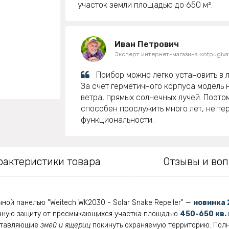
участок земли площадью до 650 м².
Иван Петрович
Эксперт интернет-магазина «otpugivat
Прибор можно легко установить в л
За счет герметичного корпуса модель 
ветра, прямых солнечных лучей. Поэто
способен прослужить много лет, не те
функциональности.
рактеристики товара
Отзывы и во
ной панелью "Weitech WK2030 - Solar Snake Repeller" —
новинка 
ную защиту от пресмыкающихся участка площадью
450-650 кв. 
аставляющие
змей и ящериц
покинуть охраняемую территорию. Пол