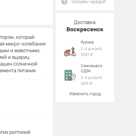
?
Онлайн-кредит
Доставка:
Воскресенск
тором, который
Курьер
вая микро-колебания
2-4 дня(ей)
дьми и животными,
1041 ₽
мей и ящериц.
нащен солнечной
Самовывоз
емента питания.
СДЭК
2-4 дня(ей)
669 ₽
Изменить город
угих рептилий