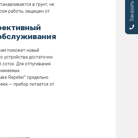
Заказать звонок
станавливается в грунт, не
ром работы, защищен от
ффективный
 обслуживания
 вам поможет новый
го устройства достаточно
 соток. Для отпугивания
инимаемых
ke Repeller" предельно
реек — прибор питается от