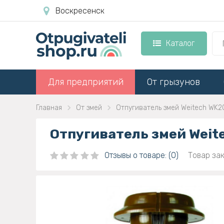
Воскресенск
Каталог
Для предприятий
От грызунов
Главная
От змей
Отпугиватель змей Weitech WK2
Отпугиватель змей Weit
Отзывы о товаре: (0)
Товар зак