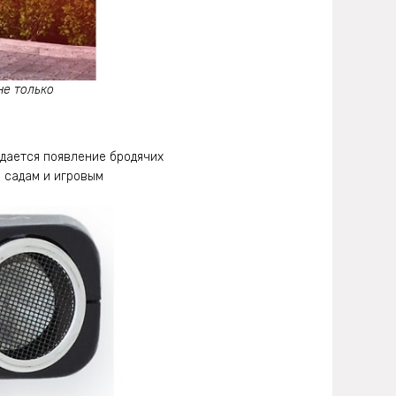
не только
идается появление бродячих
м садам и игровым