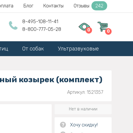
оплата
Блог
Контакты
Отзывы
242
8-495-108-11-41
8-800-777-05-28
0
0
тиц
От собак
Ультразвуковые
тный козырек (комплект)
Артикул: 1521357
Нет в наличии
?
Хочу скидку!