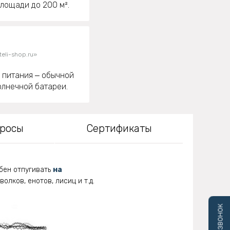
лощади до 200 м².
eli-shop.ru»
 питания ‒ обычной
олнечной батареи.
просы
Сертификаты
обен отпугивать
на
олков, енотов, лисиц и т.д.