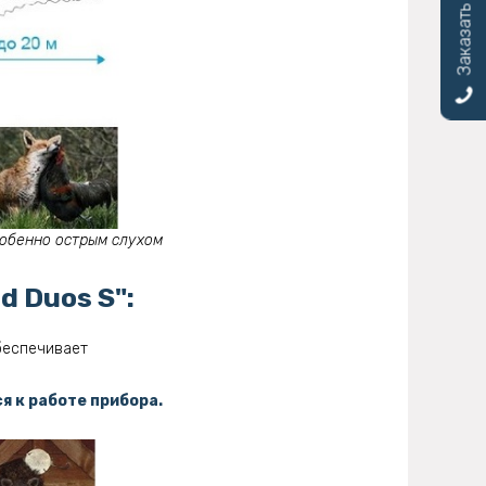
Заказать звонок
особенно острым слухом
 Duos S":
еспечивает
 к работе прибора.