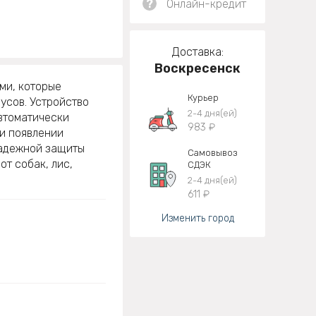
?
Онлайн-кредит
Доставка:
Воскресенск
ми, которые
Курьер
усов. Устройство
2-4 дня(ей)
автоматически
983 ₽
ри появлении
надежной защиты
Самовывоз
т собак, лис,
СДЭК
2-4 дня(ей)
611 ₽
Изменить город