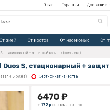
О нас
Гарантии
Доставки и 
От змей
От кротов
От насекомых
От п
 S, стационарный + защитный козырек (комплект)
d Duos S, стационарный + защи
азали: 5 раз(а)
Сертификат качества
6470 ₽
+
172 р
вернем за отзыв