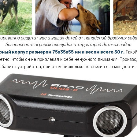
ированно защитит вас и ваших детей от нападений бродячих соба
безопасность игровых площадок и территорий детских садов
ный корпус размером 75х35х55 мм и весом всего 50 г.
Такой
етно, чтобы он не привлекал к себе ненужного внимания. Произво
абариты устройства, при этом нисколько не снизив его мощности.