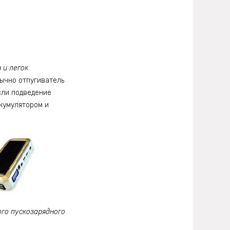
 и легок
чно отпугиватель
сли подведение
кумулятором и
го пускозарядного