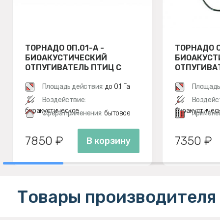
ТОРНАДО ОП.01-А -
ТОРНАДО О
БИОАКУСТИЧЕСКИЙ
БИОАКУСТ
ОТПУГИВАТЕЛЬ ПТИЦ С
ОТПУГИВА
АККУМУЛЯТОРОМ
Площадь действия:
до 0,1 Га
Площадь
Воздействие:
Воздейс
биоакустическое
биоакустичес
Сфера применения:
бытовое
Примене
7850 ₽
7350 ₽
В корзину
Товары производителя 