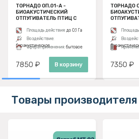
ТОРНАДО ОП.01-А -
ТОРНАДО О
БИОАКУСТИЧЕСКИЙ
БИОАКУСТ
ОТПУГИВАТЕЛЬ ПТИЦ С
ОТПУГИВА
АККУМУЛЯТОРОМ
Площадь действия:
до 0,1 Га
Площадь
Воздействие:
Воздейс
биоакустическое
биоакустичес
Сфера применения:
бытовое
Примене
7850 ₽
7350 ₽
В корзину
Товары производителя 