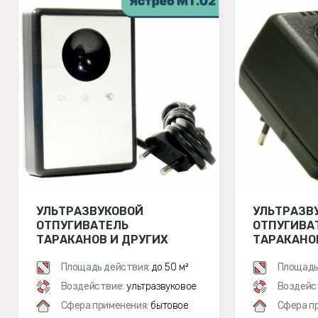
УЛЬТРАЗВУКОВОЙ
УЛЬТРАЗВ
ОТПУГИВАТЕЛЬ
ОТПУГИВА
ТАРАКАНОВ И ДРУГИХ
ТАРАКАНО
НАСЕКОМЫХ ЯСТРЕБ МТ 02
НАСЕКОМЫ
Площадь действия:
до 50 м²
Площадь
Воздействие:
ультразвуковое
Воздейс
Сфера применения:
бытовое
Сфера п